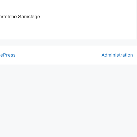
le Kalender
iCalendar
ehrreiche Samstage.
tePress
Administration